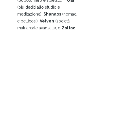
(popolo fiero e spietato),
To’al
(più dediti allo studio e
meditazione),
Shanaos
(nomadi
e bellicosi),
Velven
(società
matriarcale avanzata), o
Zaltac
(ingegnosi e risoluti).
Personalizzazione del
Vascelo:
Il ruolo del proprio
vascello (che può essere un
Cargo
o un
Incursore
) è
centrale. Il manuale include
regole dettagliate per la
personalizzazione dello scafo
con
Moduli Aggiuntivi
(come la
Batteria Potenziata o il Rostro) e
l'installazione di
Moduli di
Artiglieria
(Cannoni, Siluri,
Torpedini). Vengono anche
introdotte le dinamiche dei