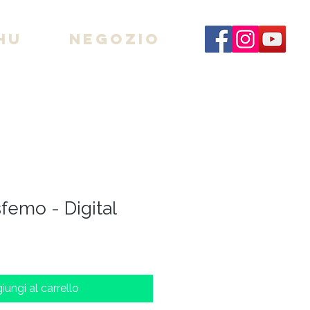
hu
Negozio
femo - Digital
iungi al carrello