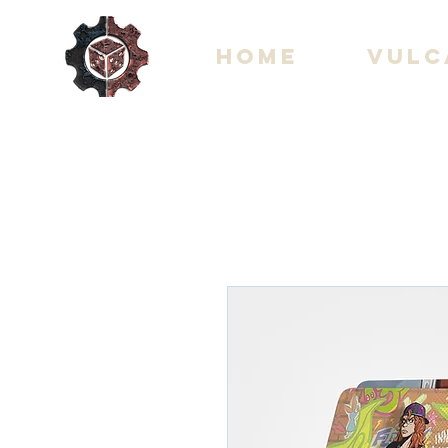
Home
Vulc