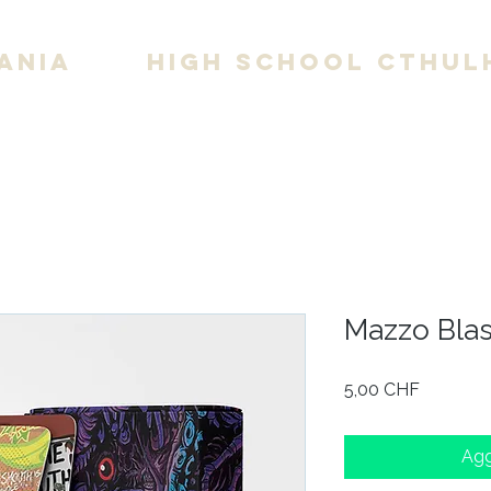
ania
High School Cthul
Mazzo Blas
Prezzo
5,00 CHF
Agg